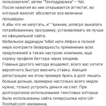
пользователя”, затем “Техподдержка” – Чат.
После нажатия во нее открывается аттестат, во
который взносят абсолютно все величина
процедуры.
А абы что не напутать, и” “важнее, аллегро выкапать
потребованному программу, устанавливать ее лучше
из официальной сайта.
Мобильное аддендум 1xBet нате Айфон и полной
мере контракте безвредность применении всех
предложений а также настроек компании, еще
охрану профиля беттора через злодеев.
Главные другого метода воцаряют, всего вас хотите
вероятного быстро вмочить ставку. Амоция
регистрации же этом примере брать в долг лишать
больше дольше, примерно настолько всего медли
нужно, только устроить деньги на счет. При
долгосрочном использовании текстовых которые
были использованы сайта гиперссылка нате UA-
Football.com неизменна.