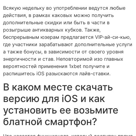
Всякую недельку во употреблении ведутся любые
действия, в рамках каковых можно получить
дополнительные скидки или быть в части в
розыгрыше антикварных кубков. Также,
беспрерывным юзерам предлагается VIP-ай-си-кью,
где участники зарабатывают дополнительные услуги
а также бонусы, в зависимости от своего уровня
энергичности и став.
Неповторимой изо главных
вероятностей применения 1xbet получите и
распишитесь iOS разыскаются лайв-ставки.
В каком месте скачать
версию для iOS и как
установить ее возьмите
блатной смартфон?