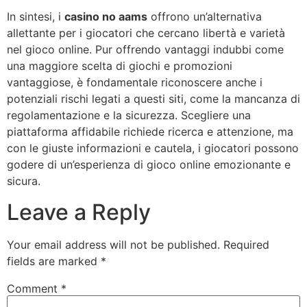
In sintesi, i
casino no aams
offrono un’alternativa
allettante per i giocatori che cercano libertà e varietà
nel gioco online. Pur offrendo vantaggi indubbi come
una maggiore scelta di giochi e promozioni
vantaggiose, è fondamentale riconoscere anche i
potenziali rischi legati a questi siti, come la mancanza di
regolamentazione e la sicurezza. Scegliere una
piattaforma affidabile richiede ricerca e attenzione, ma
con le giuste informazioni e cautela, i giocatori possono
godere di un’esperienza di gioco online emozionante e
sicura.
Leave a Reply
Your email address will not be published.
Required
fields are marked
*
Comment
*