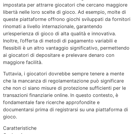
impostata per attrarre giocatori che cercano maggiore
libertà nelle loro scelte di gioco. Ad esempio, molte di
queste piattaforme offrono giochi sviluppati da fornitori
rinomati a livello internazionale, garantendo
un’esperienza di gioco di alta qualità e innovativa.
Inoltre, l’offerta di metodi di pagamento variabili e
flessibili è un altro vantaggio significativo, permettendo
ai giocatori di depositare e prelevare denaro con
maggiore facilità.
Tuttavia, i giocatori dovrebbe sempre tenere a mente
che la mancanza di regolamentazione può significare
che non ci siano misure di protezione sufficienti per le
transazioni finanziarie online. In questo contesto, è
fondamentale fare ricerche approfondite e
documentarsi prima di registrarsi su una piattaforma di
gioco.
Caratteristiche