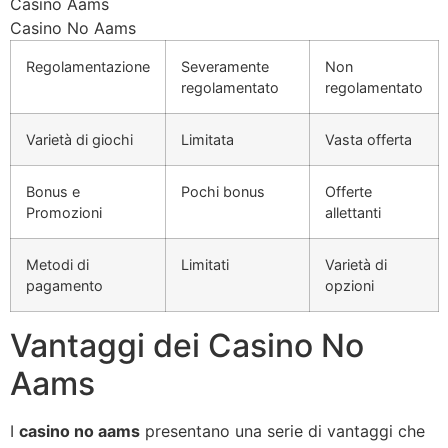
Casino Aams
Casino No Aams
Regolamentazione
Severamente
Non
regolamentato
regolamentato
Varietà di giochi
Limitata
Vasta offerta
Bonus e
Pochi bonus
Offerte
Promozioni
allettanti
Metodi di
Limitati
Varietà di
pagamento
opzioni
Vantaggi dei Casino No
Aams
I
casino no aams
presentano una serie di vantaggi che