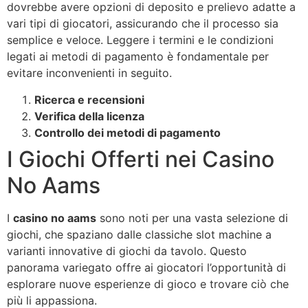
dovrebbe avere opzioni di deposito e prelievo adatte a
vari tipi di giocatori, assicurando che il processo sia
semplice e veloce. Leggere i termini e le condizioni
legati ai metodi di pagamento è fondamentale per
evitare inconvenienti in seguito.
Ricerca e recensioni
Verifica della licenza
Controllo dei metodi di pagamento
I Giochi Offerti nei Casino
No Aams
I
casino no aams
sono noti per una vasta selezione di
giochi, che spaziano dalle classiche slot machine a
varianti innovative di giochi da tavolo. Questo
panorama variegato offre ai giocatori l’opportunità di
esplorare nuove esperienze di gioco e trovare ciò che
più li appassiona.