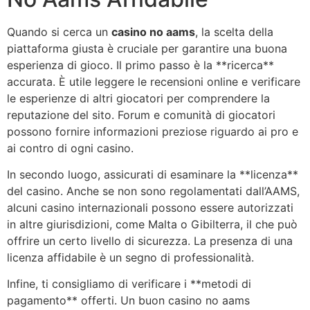
Quando si cerca un
casino no aams
, la scelta della
piattaforma giusta è cruciale per garantire una buona
esperienza di gioco. Il primo passo è la **ricerca**
accurata. È utile leggere le recensioni online e verificare
le esperienze di altri giocatori per comprendere la
reputazione del sito. Forum e comunità di giocatori
possono fornire informazioni preziose riguardo ai pro e
ai contro di ogni casino.
In secondo luogo, assicurati di esaminare la **licenza**
del casino. Anche se non sono regolamentati dall’AAMS,
alcuni casino internazionali possono essere autorizzati
in altre giurisdizioni, come Malta o Gibilterra, il che può
offrire un certo livello di sicurezza. La presenza di una
licenza affidabile è un segno di professionalità.
Infine, ti consigliamo di verificare i **metodi di
pagamento** offerti. Un buon casino no aams