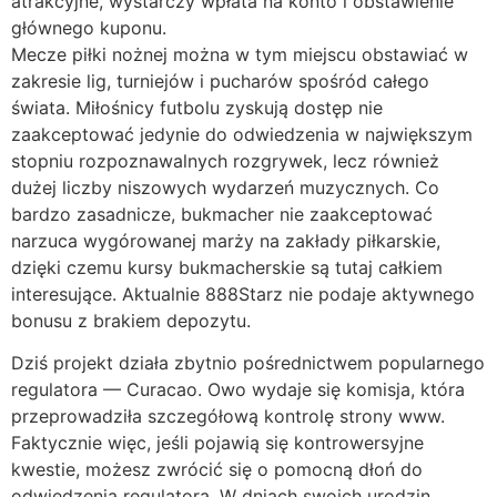
atrakcyjne, wystarczy wpłata na konto i obstawienie
głównego kuponu.
Mecze piłki nożnej można w tym miejscu obstawiać w
zakresie lig, turniejów i pucharów spośród całego
świata. Miłośnicy futbolu zyskują dostęp nie
zaakceptować jedynie do odwiedzenia w największym
stopniu rozpoznawalnych rozgrywek, lecz również
dużej liczby niszowych wydarzeń muzycznych. Co
bardzo zasadnicze, bukmacher nie zaakceptować
narzuca wygórowanej marży na zakłady piłkarskie,
dzięki czemu kursy bukmacherskie są tutaj całkiem
interesujące. Aktualnie 888Starz nie podaje aktywnego
bonusu z brakiem depozytu.
Dziś projekt działa zbytnio pośrednictwem popularnego
regulatora — Curacao. Owo wydaje się komisja, która
przeprowadziła szczegółową kontrolę strony www.
Faktycznie więc, jeśli pojawią się kontrowersyjne
kwestie, możesz zwrócić się o pomocną dłoń do
odwiedzenia regulatora. W dniach swoich urodzin