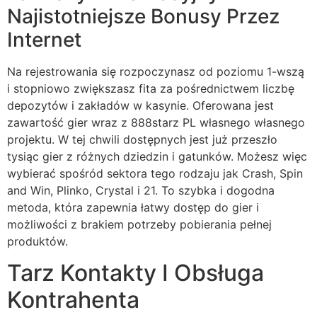
Najistotniejsze Bonusy Przez
Internet
Na rejestrowania się rozpoczynasz od poziomu 1-wszą
i stopniowo zwiększasz fita za pośrednictwem liczbę
depozytów i zakładów w kasynie. Oferowana jest
zawartość gier wraz z 888starz PL własnego własnego
projektu. W tej chwili dostępnych jest już przeszło
tysiąc gier z różnych dziedzin i gatunków. Możesz więc
wybierać spośród sektora tego rodzaju jak Crash, Spin
and Win, Plinko, Crystal i 21. To szybka i dogodna
metoda, która zapewnia łatwy dostęp do gier i
możliwości z brakiem potrzeby pobierania pełnej
produktów.
Tarz Kontakty I Obsługa
Kontrahenta