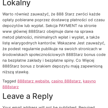
Lokalny
Warto również zauważyć, że 888 Starz zwróci każde
opłaty pobierane poprzez dostawcę płatności od czasu
depozytów lub wypłat. Sekcja PAYMENT na stronie
www głównej 888Starz obejmuje dane na sprawa
metod płatności, minimalnych wpłat i wypłat, a także
listę wiarygodnych kantorów. Wskazane Jest zauważyć,
że podest regularnie publikuje na swoich stronicach w
środowiskach społecznościowych 888Starz bonus code
na bezpłatne zakłady i bezpłatne spiny. Co Więcej
888Starz bonus z brakiem depozytu mają zapewnioną
niższą stawkę.
Tagged
888starz website
,
casino 888starz
,
kasyno
888starz
Leave a Reply
Your email address will not be published.
Required