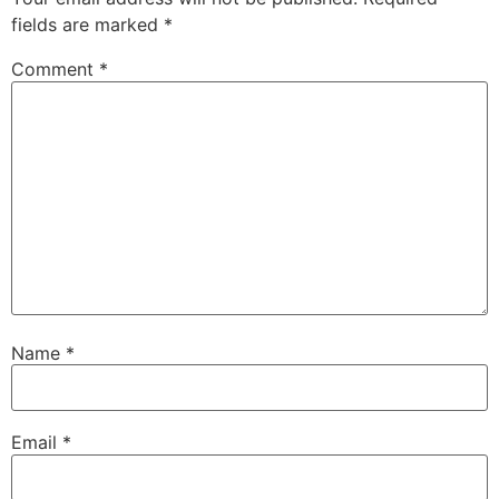
fields are marked
*
Comment
*
Name
*
Email
*