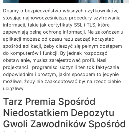
Dbamy o bezpieczeństwo własnych użytkowników,
stosując najnowocześniejsze procedury szyfrowania
informacji, takie jak certyfikaty SSL i TLS, które
zapewniają pełną ochronę informacji. Na zakończeniu
aplikacji możesz od czasu razu zacząć korzystać
spośród aplikacji, żeby cieszyć się pełnym dostępem
do komputerów i funkcji. By jednak rozpocząć
obstawianie, musisz zarejestrować profil. Nasi
projektanci i programiści uczynili ten tok faktycznie
odpowiednim i prostym, jakim sposobem to jedynie
możliwe, żeby nie zaakceptować był na rzecz ciebie
uciążliwy.
Tarz Premia Spośród
Niedostatkiem Depozytu
Gwoli Zawodników Spośród