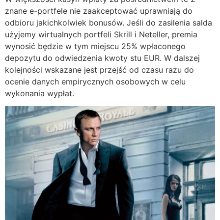
znane e-portfele nie zaakceptować uprawniają do
odbioru jakichkolwiek bonusów. Jeśli do zasilenia salda
użyjemy wirtualnych portfeli Skrill i Neteller, premia
wynosić będzie w tym miejscu 25% wpłaconego
depozytu do odwiedzenia kwoty stu EUR. W dalszej
kolejności wskazane jest przejść od czasu razu do
ocenie danych empirycznych osobowych w celu
wykonania wypłat.