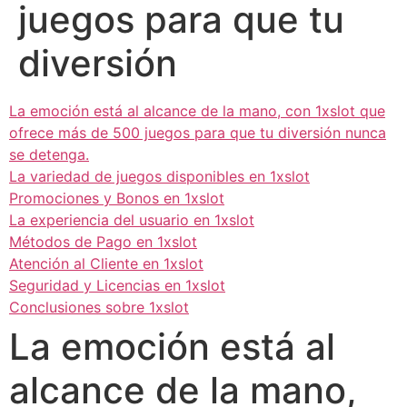
juegos para que tu
diversión
La emoción está al alcance de la mano, con 1xslot que
ofrece más de 500 juegos para que tu diversión nunca
se detenga.
La variedad de juegos disponibles en 1xslot
Promociones y Bonos en 1xslot
La experiencia del usuario en 1xslot
Métodos de Pago en 1xslot
Atención al Cliente en 1xslot
Seguridad y Licencias en 1xslot
Conclusiones sobre 1xslot
La emoción está al
alcance de la mano,