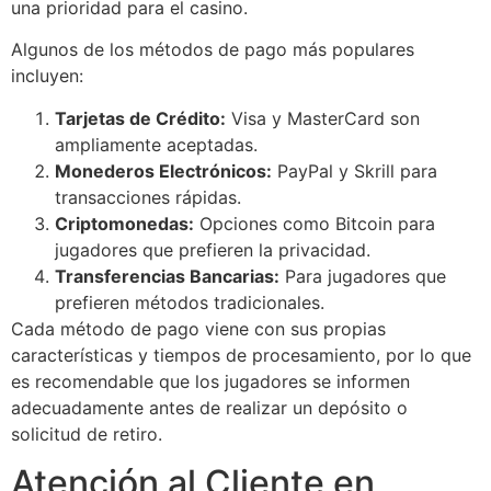
una prioridad para el casino.
Algunos de los métodos de pago más populares
incluyen:
Tarjetas de Crédito:
Visa y MasterCard son
ampliamente aceptadas.
Monederos Electrónicos:
PayPal y Skrill para
transacciones rápidas.
Criptomonedas:
Opciones como Bitcoin para
jugadores que prefieren la privacidad.
Transferencias Bancarias:
Para jugadores que
prefieren métodos tradicionales.
Cada método de pago viene con sus propias
características y tiempos de procesamiento, por lo que
es recomendable que los jugadores se informen
adecuadamente antes de realizar un depósito o
solicitud de retiro.
Atención al Cliente en