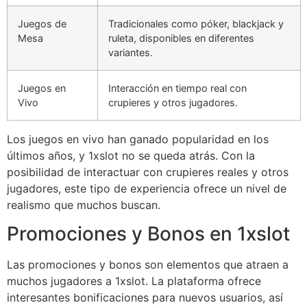
Juegos de
Tradicionales como póker, blackjack y
Mesa
ruleta, disponibles en diferentes
variantes.
Juegos en
Interacción en tiempo real con
Vivo
crupieres y otros jugadores.
Los juegos en vivo han ganado popularidad en los
últimos años, y 1xslot no se queda atrás. Con la
posibilidad de interactuar con crupieres reales y otros
jugadores, este tipo de experiencia ofrece un nivel de
realismo que muchos buscan.
Promociones y Bonos en 1xslot
Las promociones y bonos son elementos que atraen a
muchos jugadores a 1xslot. La plataforma ofrece
interesantes bonificaciones para nuevos usuarios, así