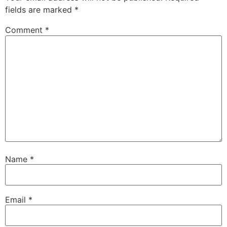
fields are marked
*
Comment
*
Name
*
Email
*