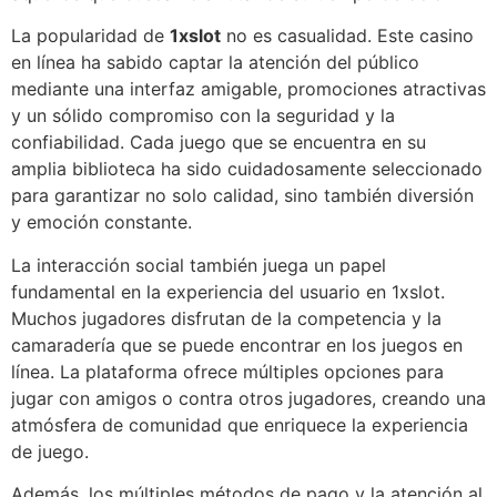
La popularidad de
1xslot
no es casualidad. Este casino
en línea ha sabido captar la atención del público
mediante una interfaz amigable, promociones atractivas
y un sólido compromiso con la seguridad y la
confiabilidad. Cada juego que se encuentra en su
amplia biblioteca ha sido cuidadosamente seleccionado
para garantizar no solo calidad, sino también diversión
y emoción constante.
La interacción social también juega un papel
fundamental en la experiencia del usuario en 1xslot.
Muchos jugadores disfrutan de la competencia y la
camaradería que se puede encontrar en los juegos en
línea. La plataforma ofrece múltiples opciones para
jugar con amigos o contra otros jugadores, creando una
atmósfera de comunidad que enriquece la experiencia
de juego.
Además, los múltiples métodos de pago y la atención al