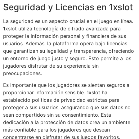
Seguridad y Licencias en 1xslot
La seguridad es un aspecto crucial en el juego en línea.
1xslot utiliza tecnología de cifrado avanzada para
proteger la información personal y financiera de sus
usuarios. Además, la plataforma opera bajo licencias
que garantizan su legalidad y transparencia, ofreciendo
un entorno de juego justo y seguro. Esto permite a los
jugadores disfrutar de su experiencia sin
preocupaciones.
Es importante que los jugadores se sientan seguros al
proporcionar información sensible. 1xslot ha
establecido políticas de privacidad estrictas para
proteger a sus usuarios, asegurando que sus datos no
sean compartidos sin su consentimiento. Esta
dedicación a la protección de datos crea un ambiente
más confiable para los jugadores que desean
concentrarse en disfrutar de sus juegos favoritos.