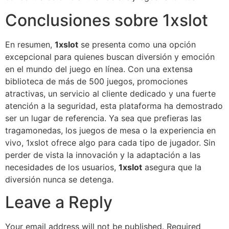
Conclusiones sobre 1xslot
En resumen,
1xslot
se presenta como una opción
excepcional para quienes buscan diversión y emoción
en el mundo del juego en línea. Con una extensa
biblioteca de más de 500 juegos, promociones
atractivas, un servicio al cliente dedicado y una fuerte
atención a la seguridad, esta plataforma ha demostrado
ser un lugar de referencia. Ya sea que prefieras las
tragamonedas, los juegos de mesa o la experiencia en
vivo, 1xslot ofrece algo para cada tipo de jugador. Sin
perder de vista la innovación y la adaptación a las
necesidades de los usuarios,
1xslot
asegura que la
diversión nunca se detenga.
Leave a Reply
Your email address will not be published.
Required