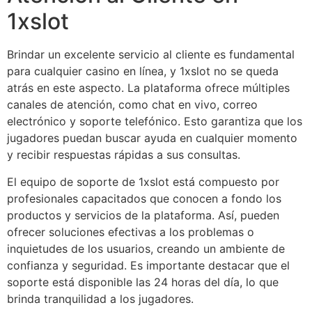
1xslot
Brindar un excelente servicio al cliente es fundamental
para cualquier casino en línea, y 1xslot no se queda
atrás en este aspecto. La plataforma ofrece múltiples
canales de atención, como chat en vivo, correo
electrónico y soporte telefónico. Esto garantiza que los
jugadores puedan buscar ayuda en cualquier momento
y recibir respuestas rápidas a sus consultas.
El equipo de soporte de 1xslot está compuesto por
profesionales capacitados que conocen a fondo los
productos y servicios de la plataforma. Así, pueden
ofrecer soluciones efectivas a los problemas o
inquietudes de los usuarios, creando un ambiente de
confianza y seguridad. Es importante destacar que el
soporte está disponible las 24 horas del día, lo que
brinda tranquilidad a los jugadores.