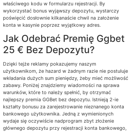
właściwego kodu w formularzu rejestracji. By
wykorzystać bonus wyjąwszy depozytu, wystarczy
poświęcić dosłownie kilkanaście chwil na założenie
konta w kasynie poprzez wyjątkowy adres.
Jak Odebrać Premię Ggbet
25 € Bez Depozytu?
Dzięki tejże reklamy pokazujemy naszym
użytkownikom, że hazard w żadnym razie nie postuluje
wkładania dużych sum pieniędzy, żeby mieć możliwość
zabawy. Poniżej znajdziemy wiadomości na sprawa
warunków, które to należy spełnić, by otrzymać
najlepszy premia GGBet bez depozytu. Istnieją 2-ie
kształty bonusu za zarejestrowanie nieznanego konta
bankowego użytkownika. Jedną z wymienionych
wydaje się oczywiście nadprogram zbyt złożenie
głównego depozytu przy rejestracji konta bankowego,