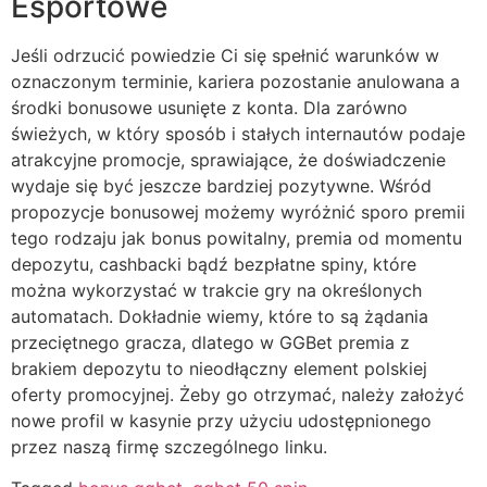
Esportowe
Jeśli odrzucić powiedzie Ci się spełnić warunków w
oznaczonym terminie, kariera pozostanie anulowana a
środki bonusowe usunięte z konta. Dla zarówno
świeżych, w który sposób i stałych internautów podaje
atrakcyjne promocje, sprawiające, że doświadczenie
wydaje się być jeszcze bardziej pozytywne. Wśród
propozycje bonusowej możemy wyróżnić sporo premii
tego rodzaju jak bonus powitalny, premia od momentu
depozytu, cashbacki bądź bezpłatne spiny, które
można wykorzystać w trakcie gry na określonych
automatach. Dokładnie wiemy, które to są żądania
przeciętnego gracza, dlatego w GGBet premia z
brakiem depozytu to nieodłączny element polskiej
oferty promocyjnej. Żeby go otrzymać, należy założyć
nowe profil w kasynie przy użyciu udostępnionego
przez naszą firmę szczególnego linku.