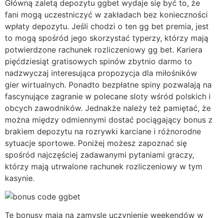
Główną zaletą depozytu ggbet wydaje się być to, że
fani mogą uczestniczyć w zakładach bez konieczności
wpłaty depozytu. Jeśli chodzi o ten gg bet premia, jest
to mogą spośród jego skorzystać typerzy, którzy mają
potwierdzone rachunek rozliczeniowy gg bet. Kariera
pięćdziesiąt gratisowych spinów zbytnio darmo to
nadzwyczaj interesująca propozycja dla miłośników
gier wirtualnych. Ponadto bezpłatne spiny pozwalają na
fascynujące zagranie w polecane sloty wśród polskich i
obcych zawodników. Jednakże należy też pamiętać, że
można między odmiennymi dostać pociągający ​​bonus z
brakiem depozytu na rozrywki karciane i różnorodne
sytuacje sportowe. Poniżej możesz zapoznać się
spośród najczęściej zadawanymi pytaniami graczy,
którzy mają utrwalone rachunek rozliczeniowy w tym
kasynie.
Te bonusy mają na zamysle uczynienie weekendów w